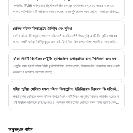
সম্প্রতি, PA66 পরিষ্কারের ব্রিস্টলগুলি শিল্প ক্ষেত্রে ব্যাপকভাবে ব্যবহৃত হয়েছে এবং এর
অনন্য কার্যকারিতা এটি পরিষ্কার করার ক্ষেত্রে আরও সুবিধাজনক করে তোলে। বাজারের চাহিদা
মেটাতে আমরা আরও দক্ষ PA66 ক্লিনিং ব্রাশ তৈরি করেছি, যা এখন বাজারে লঞ্চ করা হয়েছে।
বেসিক নাইলন ফিলামেন্টের বৈশিষ্ট্য এবং সুবিধা
বেসিক নাইলন ফিলামেন্ট (সাধারণত নাইলন 6 বা নাইলন 66 ফিলামেন্ট) একটি সিন্থেটিক ফাইবার
যা অনেকগুলি দুর্দান্ত বৈশিষ্ট্যযুক্ত এবং এটি টেক্সটাইল, শিল্প ও প্রকৌশল প্লাস্টিক ক্ষেত্রগুলিতে
ব্যাপকভাবে ব্যবহৃত হয়। নিম্নলিখিতগুলির প্রধান বৈশিষ্ট্য এবং সুবিধাগুলি রয়েছে:
ফাঁকা পিবিটি ব্রিস্টলস পেইন্টিং ব্রাশগুলিকে রূপান্তরিত করে, শৈল্পিকতা এবং দক্ষতার বিপ্লব করে
পেইন্টিং ব্রাশ শিল্পটি ফাঁকা পিবিটি (পলিবিউটিলিন টেরেফথালেট) ব্রিজলগুলির প্রবর্তনের সাথে একটি
গুরুত্বপূর্ণ রূপান্তর প্রত্যক্ষ করছে।
ঘষিয়া তুলিয়া ফেলিতে সক্ষম নাইলন ফিলামেন্টস: ইঞ্জিনিয়ারড ব্রিসলস কি সত্যিই কাঠ এবং মেঝে ফিনিশিং-এ ঐতিহ্যগত ঘষিয়া তুলিয়া ফেলিতে সক্ষম?
ঘষিয়া তুলিয়া ফেলিতে সক্ষম নাইলন ফিলামেন্টগুলি একটি বিকল্প প্রযুক্তি হিসাবে আবির্ভূত হয়েছে যা
এই সীমাবদ্ধতাগুলিকে চ্যালেঞ্জ করে। প্রলিপ্ত ঘষিয়া তুলিয়া ফেলিতে সক্ষম ঘষিয়া তুলিয়া ফেলিতে
সক্ষম যা একটি কাগজ বা কাপড়ের ব্যাকিং-এ একটি স্থির আস্তরণ উপস্থাপন করে, ঘষিয়া তুলিয়া
ফেলিতে সক্ষম নাইলন ফিলামেন্ট ঘষিয়া তুলিয়া ফেলিতে সক্ষম কণা—অ্যালুমিনিয়াম অক্সাইড,
সিলিকন কার্বাইড, সিরামিক বা হীরা—সরাসরি নাইলন মনোফিলামেন্টে এম্বেড করে। এই
ফিলামেন্টগুলিকে তারপরে ব্রাশে গুঁজে দেওয়া হয় যা পৃষ্ঠের কনট্যুরগুলির সাথে সামঞ্জস্যপূর্ণ, বর্ধিত
অনুসন্ধান পাঠান
সময় ধরে ধারাবাহিকভাবে কাটার ক্রিয়া প্রদান করে এবং নরম পদার্থ থেকে লোড হওয়া প্রতিরোধ