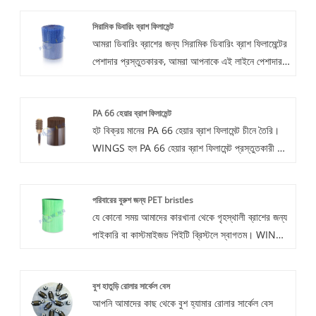
সিরামিক ডিবারিং ব্রাশ ফিলামেন্ট
আমরা ডিবারিং ব্রাশের জন্য সিরামিক ডিবারিং ব্রাশ ফিলামেন্টের
পেশাদার প্রস্তুতকারক, আমরা আপনাকে এই লাইনে পেশাদার
পরিষেবা সরবরাহ করব।
PA 66 হেয়ার ব্রাশ ফিলামেন্ট
হট বিক্রয় মানের PA 66 হেয়ার ব্রাশ ফিলামেন্ট চীনে তৈরি।
WINGS হল PA 66 হেয়ার ব্রাশ ফিলামেন্ট প্রস্তুতকারী এবং
চীনে সরবরাহকারী। চুলের চিরুনি উৎপাদন প্রায়ই একক-গর্ত
ফিলামেন্ট লাগানো বা বার্ন-ইন কার্লিং প্রযুক্তি গ্রহণ করে।
পরিবারের বুরুশ জন্য PET bristles
আমাদের নাইলন 66 হেয়ার কম্ব ফাইবার ব্রিস্টল ফিলামেন্টগুলি
যে কোনো সময় আমাদের কারখানা থেকে গৃহস্থালী ব্রাশের জন্য
ব্যাস সমান, চুল অপসারণে মসৃণ, নমনীয় এবং মসৃণ, চিরুনি তৈরি
পাইকারি বা কাস্টমাইজড পিইটি ব্রিস্টলে স্বাগতম। WINGS
যা বাড়িতে এবং পেশাদার চুলের সেলুনের জন্য উপযুক্ত।
হল PET Bristles হল চীনে গৃহস্থালী ব্রাশ প্রস্তুতকারক
এবং সরবরাহকারীদের জন্য। PET ফাইবার ব্রিস্টল ফিলামেন্ট
বুশ হাতুড়ি রোলার সার্কেল বেস
প্রতিদিনের গৃহস্থালি পরিষ্কার, মেক-আপ ব্রাশ এবং পেইন্ট
আপনি আমাদের কাছ থেকে বুশ হ্যামার রোলার সার্কেল বেস
ব্রাশে ব্যবহৃত হয়।