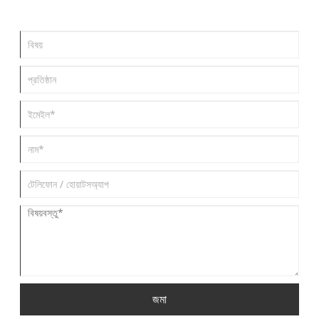
করে।
জমা