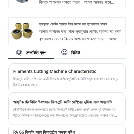
কিনতে আশ্বস্ত থাকতে পারেন। আমরা আপনার সাথে
সহযোগিতা করার জন্য উন্মুখ, আপনি যদি আরও জানতে চান,
আপনি এখন আমাদের সাথে পরামর্শ করতে পারেন, আমরা
ভ্যাকুয়াম ব্রেজিং অ্যালয় দিয়ে আলাদা করা বুশ হ্যামার রোলার
সময়মতো আপনাকে উত্তর দেব!
আপনি আমাদের কাছ থেকে ভ্যাকুয়াম ব্রেজিং অ্যালয় সহ পৃথক
বুশ হ্যামার রোলার কিনতে আশ্বস্ত থাকতে পারেন। আমরা
আপনার সাথে সহযোগিতা করার জন্য উন্মুখ, আপনি যদি আরও
সম্পর্কিত ব্লগ
রিভিউ
জানতে চান, আপনি এখন আমাদের সাথে পরামর্শ করতে পারেন,
আমরা সময়মতো আপনাকে উত্তর দেব!
Filaments Cutting Machine Characteristic
ফিলামেন্ট কাটিং মেশিন হল একটি ডিভাইস যা ফিলামেন্টগুলিকে নির্দিষ্ট দৈর্ঘ্য বা আকারে কাটার জন্য
ডিজাইন করা হয়েছে।
আধুনিক টেক্সটাইল উৎপাদনে ফিলামেন্ট কাটিং মেশিনের ভূমিকা এবং অগ্রগতি
টেক্সটাইল উত্পাদনের দ্রুত-গতির বিশ্বে, ফিলামেন্ট কাটার মেশিন একটি গুরুত্বপূর্ণ হাতিয়ার হয়ে
উঠেছে, বিভিন্ন অ্যাপ্লিকেশনের জন্য উচ্চ-মানের ফিলামেন্ট তৈরিতে গুরুত্বপূর্ণ ভূমিকা পালন
করছে। এই নিবন্ধটি ফিলামেন্ট কাটিং মেশিনের গুরুত্ব, কার্যকারিতা এবং সাম্প্রতিক অগ্রগতি
অন্বেষণ করে।
PA 66 ক্লিনিং ব্রাশ ফিলামেন্টের অনন্য সুবিধা