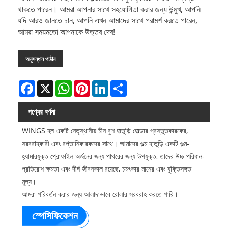
থাকতে পারেন। আমরা আপনার সাথে সহযোগিতা করার জন্য উন্মুখ, আপনি
যদি আরও জানতে চান, আপনি এখন আমাদের সাথে পরামর্শ করতে পারেন,
আমরা সময়মতো আপনাকে উত্তর দেব!
অনুসন্ধান পাঠান
Facebook
X
WhatsApp
Pinterest
LinkedIn
Share
পণ্যের বর্ণনা
WINGS হল একটি নেতৃস্থানীয় চীন বুশ হাতুড়ি হোল্ডার প্রস্তুতকারকের,
সরবরাহকারী এবং রপ্তানিকারকদের সাথে। আমাদের গুল্ম হাতুড়ি একটি গুল্ম-
হ্যামারযুক্ত প্রোফাইল অর্জনের জন্য পাথরের জন্য উপযুক্ত, তাদের উচ্চ পরিধান-
প্রতিরোধ ক্ষমতা এবং দীর্ঘ জীবনকাল রয়েছে, চমৎকার মানের এবং যুক্তিসঙ্গত
মূল্য।
আমরা পরিবর্তন করার জন্য আলাদাভাবে রোলার সরবরাহ করতে পারি।
স্পেসিফিকেশন