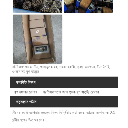
হট ট্যাগ: ধারক, চীন, প্রস্তুতকারক, সরবরাহকারী, ক্রয়, কারখানা, চীনে তৈরি,
গুণমান সহ বুশ হাতুড়ি
সম্পর্কিত বিভাগ
বুশ হ্যামার রোলার
প্রতিস্থাপনের জন্য পৃথক বুশ হাতুড়ি রোলার
অনুসন্ধান পাঠান
নীচের ফর্মে আপনার তদন্ত দিতে নির্দ্বিধায় দয়া করে. আমরা আপনাকে 24
ঘন্টার মধ্যে উত্তর দেব।