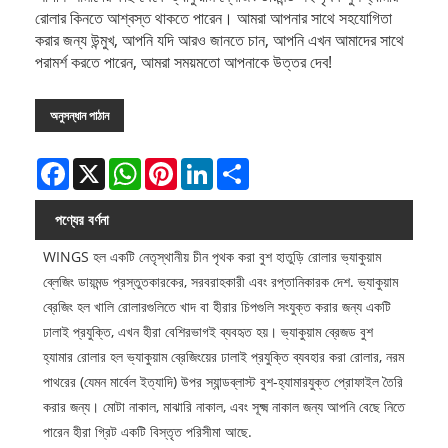
রোলার কিনতে আশ্বস্ত থাকতে পারেন। আমরা আপনার সাথে সহযোগিতা
করার জন্য উন্মুখ, আপনি যদি আরও জানতে চান, আপনি এখন আমাদের সাথে
পরামর্শ করতে পারেন, আমরা সময়মতো আপনাকে উত্তর দেব!
অনুসন্ধান পাঠান
Facebook
X
WhatsApp
Pinterest
LinkedIn
Share
পণ্যের বর্ণনা
WINGS হল একটি নেতৃস্থানীয় চীন পৃথক করা বুশ হাতুড়ি রোলার ভ্যাকুয়াম
ব্লেজিং ডায়মন্ড প্রস্তুতকারকের, সরবরাহকারী এবং রপ্তানিকারক দেশ. ভ্যাকুয়াম
ব্রেজিং হল খালি রোলারগুলিতে খাদ বা হীরার চিপগুলি সংযুক্ত করার জন্য একটি
ঢালাই প্রযুক্তি, এখন হীরা বেশিরভাগই ব্যবহৃত হয়। ভ্যাকুয়াম ব্রেজড বুশ
হ্যামার রোলার হল ভ্যাকুয়াম ব্রেজিংয়ের ঢালাই প্রযুক্তি ব্যবহার করা রোলার, নরম
পাথরের (যেমন মার্বেল ইত্যাদি) উপর স্যান্ডব্লাস্ট বুশ-হ্যামারযুক্ত প্রোফাইল তৈরি
করার জন্য। মোটা নাকাল, মাঝারি নাকাল, এবং সূক্ষ্ম নাকাল জন্য আপনি বেছে নিতে
পারেন হীরা গ্রিট একটি বিস্তৃত পরিসীমা আছে.