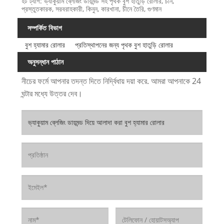
হট ট্যাগ: ভ্যাকুয়াম ব্লেজিং ডায়মন্ড সহ পৃথক বুশ হাতুড়ি রোলার, চীন,
প্রস্তুতকারক, সরবরাহকারী, কিনুন, কারখানা, চীনে তৈরি, গুণমান
সম্পর্কিত বিভাগ
বুশ হ্যামার রোলার
প্রতিস্থাপনের জন্য পৃথক বুশ হাতুড়ি রোলার
অনুসন্ধান পাঠান
নীচের ফর্মে আপনার তদন্ত দিতে নির্দ্বিধায় দয়া করে. আমরা আপনাকে 24
ঘন্টার মধ্যে উত্তর দেব।