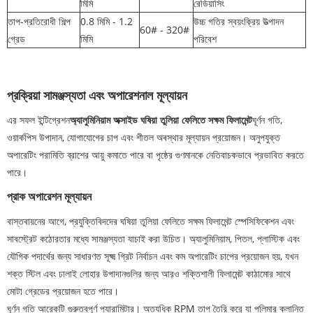
মিমি
রেডিয়াসিং
তাপ-প্রতিরোধী শিল্প
0.8 মিমি - 1.2
উচ্চ গতির স্বয়ংক্রিয় উত্পাদন
60# - 320#
গ্রেড
মিমি
পরিবেশ
প্রক্রিয়া সামঞ্জস্যতা এবং অপারেশনাল মূল্যায়ন
এর সফল ইন্টিগ্রেশন
অ্যালুমিনিয়াম অক্সাইড ঘষিয়া তুলিয়া ফেলিতে সক্ষম ফিলামেন্ট
ঘূর্ণন গতি,
ওয়ার্কপিস উপাদান, যোগাযোগের চাপ এবং শীতল অবস্থার মূল্যায়ন প্রয়োজন। অনুপযুক্ত
অপারেটিং পরামিতি ব্রাশের আয়ু কমাতে পারে বা পৃষ্ঠের গুণমানকে নেতিবাচকভাবে প্রভাবিত করতে
পারে।
প্রাক অপারেশন মূল্যায়ন
বাস্তবায়নের আগে, প্রযুক্তিবিদদের ঘষিয়া তুলিয়া ফেলিতে সক্ষম ফিলামেন্ট স্পেসিফিকেশন এবং
সাবস্ট্রেট কঠোরতার মধ্যে সামঞ্জস্যতা যাচাই করা উচিত। অ্যালুমিনিয়াম, পিতল, প্লাস্টিক এবং
যৌগিক পদার্থের জন্য সাধারণত সূক্ষ্ম গ্রিট নির্বাচন এবং কম অপারেটিং চাপের প্রয়োজন হয়, যখন
শক্ত স্টিল এবং ঢালাই লোহার উপাদানগুলির জন্য আরও শক্তিশালী ফিলামেন্ট কাঠামোর সাথে
মোটা গ্রেডের প্রয়োজন হতে পারে।
ঘূর্ণন গতি আরেকটি গুরুত্বপূর্ণ প্যারামিটার। অত্যধিক RPM তাপ তৈরি করে যা পলিমার ক্লান্তি