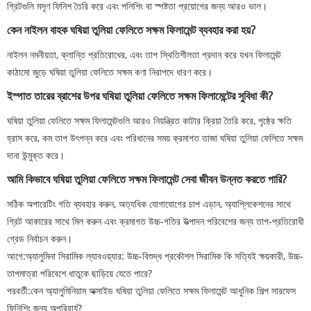
গ্রিটগুলি মসৃণ ফিনিশ তৈরি করে এবং পলিশিং বা স্পষ্টতা প্রয়োগের জন্য আরও ভাল।
কেন নাইলন বাহক ঘষিয়া তুলিয়া ফেলিতে সক্ষম ফিলামেন্ট ব্যবহার করা হয়?
নাইলন নমনীয়তা, ক্লান্তি প্রতিরোধের, এবং তাপ স্থিতিশীলতা প্রদান করে যখন ফিলামেন্ট
কাঠামো জুড়ে ঘষিয়া তুলিয়া ফেলিতে সক্ষম কণা নিরাপদে ধারণ করে।
ইস্পাত তারের ব্রাশের উপর ঘষিয়া তুলিয়া ফেলিতে সক্ষম ফিলামেন্টের সুবিধা কী?
ঘষিয়া তুলিয়া ফেলিতে সক্ষম ফিলামেন্টগুলি আরও নিয়ন্ত্রিত কাটার ক্রিয়া তৈরি করে, পৃষ্ঠের ক্ষতি
হ্রাস করে, কম তাপ উৎপন্ন করে এবং পরিধানের সময় ক্রমাগত তাজা ঘষিয়া তুলিয়া ফেলিতে সক্ষম
দানা উন্মুক্ত করে।
আমি কিভাবে ঘষিয়া তুলিয়া ফেলিতে সক্ষম ফিলামেন্ট সেবা জীবন উন্নত করতে পারি?
সঠিক অপারেটিং গতি ব্যবহার করুন, অত্যধিক যোগাযোগের চাপ এড়ান, অ্যাপ্লিকেশনের সাথে
গ্রিট আকারের সাথে মিল করুন এবং ক্রমাগত উচ্চ-গতির উত্পাদন পরিবেশের জন্য তাপ-প্রতিরোধী
গ্রেড নির্বাচন করুন।
আগে:
অ্যালুমিনা সিরামিক ল্যাবওয়্যার: উচ্চ-বিশুদ্ধ প্রকৌশল সিরামিক কি সত্যিই ক্ষয়কারী, উচ্চ-
তাপমাত্রা পরিবেশে ধাতুকে ছাড়িয়ে যেতে পারে?
পরবর্তী:
কেন অ্যালুমিনিয়াম অক্সাইড ঘষিয়া তুলিয়া ফেলিতে সক্ষম ফিলামেন্ট আধুনিক শিল্প সারফেস
ফিনিশিং জন্য অপরিহার্য?