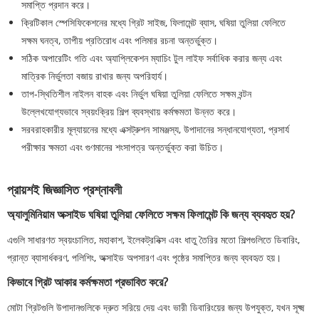
সমাপ্তি প্রদান করে।
ক্রিটিকাল স্পেসিফিকেশনের মধ্যে গ্রিট সাইজ, ফিলামেন্ট ব্যাস, ঘষিয়া তুলিয়া ফেলিতে
সক্ষম ঘনত্ব, তাপীয় প্রতিরোধ এবং পলিমার রচনা অন্তর্ভুক্ত।
সঠিক অপারেটিং গতি এবং অ্যাপ্লিকেশন ম্যাচিং টুল লাইফ সর্বাধিক করার জন্য এবং
মাত্রিক নির্ভুলতা বজায় রাখার জন্য অপরিহার্য।
তাপ-স্থিতিশীল নাইলন বাহক এবং নির্ভুল ঘষিয়া তুলিয়া ফেলিতে সক্ষম বন্টন
উল্লেখযোগ্যভাবে স্বয়ংক্রিয় শিল্প ব্যবস্থায় কর্মক্ষমতা উন্নত করে।
সরবরাহকারীর মূল্যায়নের মধ্যে এক্সট্রুশন সামঞ্জস্য, উপাদানের সন্ধানযোগ্যতা, প্রসার্য
পরীক্ষার ক্ষমতা এবং গুণমানের শংসাপত্র অন্তর্ভুক্ত করা উচিত।
প্রায়শই জিজ্ঞাসিত প্রশ্নাবলী
অ্যালুমিনিয়াম অক্সাইড ঘষিয়া তুলিয়া ফেলিতে সক্ষম ফিলামেন্ট কি জন্য ব্যবহৃত হয়?
এগুলি সাধারণত স্বয়ংচালিত, মহাকাশ, ইলেকট্রনিক্স এবং ধাতু তৈরির মতো শিল্পগুলিতে ডিবারিং,
প্রান্ত ব্যাসার্ধকরণ, পলিশিং, অক্সাইড অপসারণ এবং পৃষ্ঠের সমাপ্তির জন্য ব্যবহৃত হয়।
কিভাবে গ্রিট আকার কর্মক্ষমতা প্রভাবিত করে?
মোটা গ্রিটগুলি উপাদানগুলিকে দ্রুত সরিয়ে দেয় এবং ভারী ডিবারিংয়ের জন্য উপযুক্ত, যখন সূক্ষ্ম