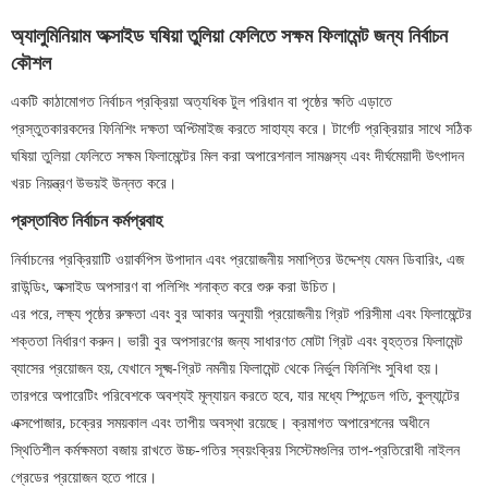
অ্যালুমিনিয়াম অক্সাইড ঘষিয়া তুলিয়া ফেলিতে সক্ষম ফিলামেন্ট জন্য নির্বাচন
কৌশল
একটি কাঠামোগত নির্বাচন প্রক্রিয়া অত্যধিক টুল পরিধান বা পৃষ্ঠের ক্ষতি এড়াতে
প্রস্তুতকারকদের ফিনিশিং দক্ষতা অপ্টিমাইজ করতে সাহায্য করে। টার্গেট প্রক্রিয়ার সাথে সঠিক
ঘষিয়া তুলিয়া ফেলিতে সক্ষম ফিলামেন্টের মিল করা অপারেশনাল সামঞ্জস্য এবং দীর্ঘমেয়াদী উৎপাদন
খরচ নিয়ন্ত্রণ উভয়ই উন্নত করে।
প্রস্তাবিত নির্বাচন কর্মপ্রবাহ
নির্বাচনের প্রক্রিয়াটি ওয়ার্কপিস উপাদান এবং প্রয়োজনীয় সমাপ্তির উদ্দেশ্য যেমন ডিবারিং, এজ
রাউন্ডিং, অক্সাইড অপসারণ বা পলিশিং শনাক্ত করে শুরু করা উচিত।
এর পরে, লক্ষ্য পৃষ্ঠের রুক্ষতা এবং বুর আকার অনুযায়ী প্রয়োজনীয় গ্রিট পরিসীমা এবং ফিলামেন্টের
শক্ততা নির্ধারণ করুন। ভারী বুর অপসারণের জন্য সাধারণত মোটা গ্রিট এবং বৃহত্তর ফিলামেন্ট
ব্যাসের প্রয়োজন হয়, যেখানে সূক্ষ্ম-গ্রিট নমনীয় ফিলামেন্ট থেকে নির্ভুল ফিনিশিং সুবিধা হয়।
তারপরে অপারেটিং পরিবেশকে অবশ্যই মূল্যায়ন করতে হবে, যার মধ্যে স্পিন্ডেল গতি, কুল্যান্টের
এক্সপোজার, চক্রের সময়কাল এবং তাপীয় অবস্থা রয়েছে। ক্রমাগত অপারেশনের অধীনে
স্থিতিশীল কর্মক্ষমতা বজায় রাখতে উচ্চ-গতির স্বয়ংক্রিয় সিস্টেমগুলির তাপ-প্রতিরোধী নাইলন
গ্রেডের প্রয়োজন হতে পারে।