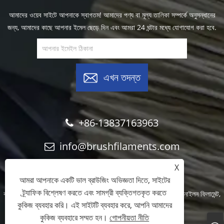
আমাদের ওয়েব সাইটে আপনাকে স্বাগতম! আমাদের পণ্য বা মূল্য তালিকা সম্পর্কে অনুসন্ধানের
জন্য, আমাদের কাছে আপনার ইমেল ছেড়ে দিন এবং আমরা 24 ঘন্টার মধ্যে যোগাযোগ করা হবে.
এখন তদন্ত
+86-13837163963
info@brushfilaments.com
X
আমরা আপনাকে একটি ভাল ব্রাউজিং অভিজ্ঞতা দিতে, সাইটের
ট্র্যাফিক বিশ্লেষণ করতে এবং সামগ্রী ব্যক্তিগতকৃত করতে
কপিরাইট © 2023 Filawing Industry Co., Limited - অ্যাব্রেসিভ নাইলন ফিলামেন্ট,
কুকিজ ব্যবহার করি। এই সাইটটি ব্যবহার করে, আপনি আমাদের
সিলিকন কার্বাইড ফিলামেন্ট, ডায়মন্ড ফিলামেন্ট - সর্বস্বত্ব সংরক্ষিত
কুকিজ ব্যবহারে সম্মত হন।
গোপনীয়তা নীতি
Links
Sitemap
RSS
XML
গোপনীয়তা নীতি