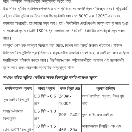
সাথে পলিমাইড মিশ্রণগুলিকে অন্তর্ভুক্ত করতে পারে।
উচ্চ-গতির ঘূর্ণমান অ্যাপ্লিকেশনগুলিতে তাপ প্রতিরোধের একটি প্রধান বিবেচ্য বিষয়। স্ট্যান্ডার্ড
নাইলন ঘষিয়া তুলিয়া ফেলিতে সক্ষম ফিলামেন্টগুলি সাধারণত 80°C এবং 120°C এর মধ্যে
ক্রমাগত অপারেটিং তাপমাত্রা সহ্য করে। তাপ-স্থিতিশীল বৈকল্পিকগুলি উল্লেখযোগ্য নরম হওয়া
বা কঠোরতা হ্রাস ছাড়াই 180 ডিগ্রি সেলসিয়াসের নিকটবর্তী বিরতিহীন তাপমাত্রা সহ্য করতে
পারে।
আর্দ্রতা শোষণকে অবশ্যই বিবেচনা করা উচিত, বিশেষ করে আর্দ্র উত্পাদন পরিবেশে। নাইলন-
ভিত্তিক ফিলামেন্টগুলি প্রাকৃতিকভাবে বায়ুমণ্ডলীয় আর্দ্রতা শোষণ করে, যা নমনীয়তা এবং মাত্রিক
স্থায়িত্বকে পরিবর্তন করতে পারে। প্রিমিয়াম-গ্রেড ফর্মুলেশনগুলিতে প্রায়শই এই প্রভাবগুলি
হ্রাস করার জন্য কন্ডিশনার অ্যাডটিভ অন্তর্ভুক্ত থাকে।
সাধারণ ঘষিয়া তুলিয়া ফেলিতে সক্ষম ফিলামেন্ট কনফিগারেশন তুলনা
কনফিগারেশন প্রকার
সাধারণ ব্যাস
কমন গ্রিট রেঞ্জ
প্রধান বৈশিষ্ট্য
0.3 মিমি - 0.6
240# -
যথার্থ সমাপ্তি, মসৃণতা, নিম্ন পৃষ্ঠ
সূক্ষ্ম নমনীয় ফিলামেন্ট
মিমি
1000#
ক্ষতি
সাধারণ-উদ্দেশ্য
0.6 মিমি - 1.0
80# - 240#
সুষম কাটিং এবং নমনীয়তা
ফিলামেন্টস
মিমি
1.0 মিমি - 1.5
আক্রমনাত্মক ডিবারিং এবং এজ
হেভি-ডিউটি ​​ফিলামেন্টস
46# - 80#