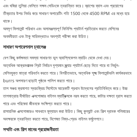
এবং ঘষিয়া তুলিয়া ফেলিতে সক্ষম সেডিংকে ত্বরান্বিত করে। ব্রাশের ব্যাস এবং প্রয়োগের
তীব্রতার উপর নির্ভর করে সাধারণ অপারেটিং গতি 1500 থেকে 4500 RPM এর মধ্যে হয়ে
থাকে।
অমসৃণ ফিলামেন্ট পরিধান এবং অসামঞ্জস্যপূর্ণ ফিনিশিং প্যাটার্ন প্রতিরোধ করতে মেশিনের
অনমনীয়তা এবং টাকু সারিবদ্ধতাও অবশ্যই পরীক্ষা করা উচিত।
সাধারণ অপারেশনাল চ্যালেঞ্জ
বেশ কিছু কর্মক্ষমতা সমস্যা সাধারণত ভুল অ্যাপ্লিকেশন ম্যাচিং থেকে দেখা দেয়।
অত্যধিক আক্রমণাত্মক গ্রিট নির্বাচন দৃশ্যমান স্ক্র্যাচ প্যাটার্ন ছেড়ে দিতে পারে বা নির্ভুল-
মেশিনযুক্ত মাত্রা পরিবর্তন করতে পারে। বিপরীতভাবে, অত্যধিক সূক্ষ্ম ফিলামেন্টগুলি কার্যকরভাবে
burrs অপসারণ ছাড়াই পৃষ্ঠকে পালিশ করতে পারে।
তাপ সঞ্চয় ক্রমাগত স্বয়ংক্রিয় সিস্টেমে আরেকটি প্রধান উদ্বেগের প্রতিনিধিত্ব করে। উচ্চ
তাপমাত্রায় দীর্ঘায়িত এক্সপোজার নাইলন ম্যাট্রিক্সকে নরম করতে পারে, কাটার দক্ষতা হ্রাস করতে
পারে এবং পরিষেবা জীবনকে সংক্ষিপ্ত করতে পারে।
রাসায়নিক এক্সপোজারও সাবধানে মূল্যায়ন করা উচিত। কিছু কুল্যান্ট এবং শিল্প দ্রাবক পলিমারের
অবক্ষয়কে ত্বরান্বিত করতে পারে, বিশেষত নিম্ন-গ্রেড নাইলন ফর্মুলেশনে।
সম্মতি এবং শিল্প মানের প্রয়োজনীয়তা