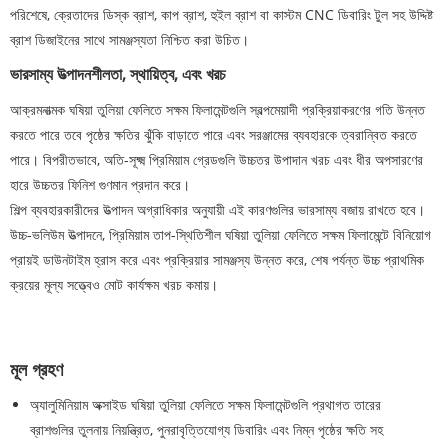
পরিশেষে, ক্রেতাদের ডিস্ক ব্রাশ, কাপ ব্রাশ, হুইল ব্রাশ বা কাস্টম CNC ডিবারিং টুল সহ উদ্দিষ্ট
ব্রাশ ডিজাইনের সাথে সামঞ্জস্যতা নিশ্চিত করা উচিত।
ভারসাম্য উত্পাদনশীলতা, স্থায়িত্ব, এবং খরচ
আক্রমনাত্মক ঘষিয়া তুলিয়া ফেলিতে সক্ষম ফিলামেন্টগুলি স্বল্পমেয়াদী প্রক্রিয়াকরণের গতি উন্নত
করতে পারে তবে পৃষ্ঠের ক্ষতির ঝুঁকি বাড়াতে পারে এবং সরঞ্জামের ব্যবহারকে ত্বরান্বিত করতে
পারে। বিপরীতভাবে, অতি-সূক্ষ্ম প্রিমিয়াম গ্রেডগুলি উচ্চতর উপাদান খরচ এবং ধীর অপসারণের
হারে উচ্চতর ফিনিশ গুণমান প্রদান করে।
শিল্প ব্যবহারকারীদের উত্পাদন অগ্রাধিকার অনুযায়ী এই কারণগুলির ভারসাম্য বজায় রাখতে হবে।
উচ্চ-ভলিউম উত্পাদনে, প্রিমিয়াম তাপ-স্থিতিশীল ঘষিয়া তুলিয়া ফেলিতে সক্ষম ফিলামেন্টে বিনিয়োগ
প্রায়ই ডাউনটাইম হ্রাস করে এবং প্রক্রিয়ার সামঞ্জস্য উন্নত করে, শেষ পর্যন্ত উচ্চ প্রাথমিক
ক্রয়ের মূল্য সত্ত্বেও মোট কার্যক্ষম খরচ কমায়।
মূল গ্রহণ
অ্যালুমিনিয়াম অক্সাইড ঘষিয়া তুলিয়া ফেলিতে সক্ষম ফিলামেন্টগুলি প্রথাগত তারের
ব্রাশগুলির তুলনায় নিয়ন্ত্রিত, পুনরাবৃত্তিযোগ্য ডিবারিং এবং নিম্ন পৃষ্ঠের ক্ষতি সহ