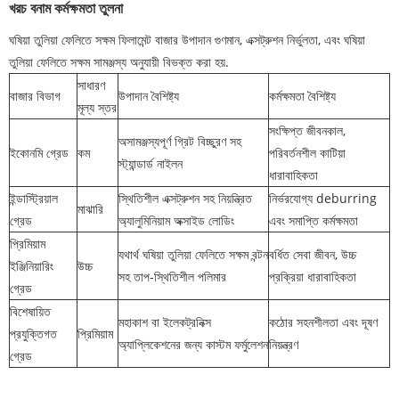
খরচ বনাম কর্মক্ষমতা তুলনা
ঘষিয়া তুলিয়া ফেলিতে সক্ষম ফিলামেন্ট বাজার উপাদান গুণমান, এক্সট্রুশন নির্ভুলতা, এবং ঘষিয়া
তুলিয়া ফেলিতে সক্ষম সামঞ্জস্য অনুযায়ী বিভক্ত করা হয়.
সাধারণ
বাজার বিভাগ
উপাদান বৈশিষ্ট্য
কর্মক্ষমতা বৈশিষ্ট্য
মূল্য স্তর
সংক্ষিপ্ত জীবনকাল,
অসামঞ্জস্যপূর্ণ গ্রিট বিচ্ছুরণ সহ
ইকোনমি গ্রেড
কম
পরিবর্তনশীল কাটিয়া
স্ট্যান্ডার্ড নাইলন
ধারাবাহিকতা
ইন্ডাস্ট্রিয়াল
স্থিতিশীল এক্সট্রুশন সহ নিয়ন্ত্রিত
নির্ভরযোগ্য deburring
মাঝারি
গ্রেড
অ্যালুমিনিয়াম অক্সাইড লোডিং
এবং সমাপ্তি কর্মক্ষমতা
প্রিমিয়াম
যথার্থ ঘষিয়া তুলিয়া ফেলিতে সক্ষম বন্টন
বর্ধিত সেবা জীবন, উচ্চ
ইঞ্জিনিয়ারিং
উচ্চ
সহ তাপ-স্থিতিশীল পলিমার
প্রক্রিয়া ধারাবাহিকতা
গ্রেড
বিশেষায়িত
মহাকাশ বা ইলেকট্রনিক্স
কঠোর সহনশীলতা এবং দূষণ
প্রযুক্তিগত
প্রিমিয়াম
অ্যাপ্লিকেশনের জন্য কাস্টম ফর্মুলেশন
নিয়ন্ত্রণ
গ্রেড