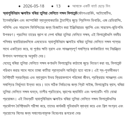
●
2026-05-18
●
13
●
আমাকে একটি বার্তা ছেড়ে দিন
অ্যালুমিনিয়াম অক্সাইড ঘষিয়া তুলিয়া ফেলিতে সক্ষম ফিলামেন্ট
মেটালওয়ার্কিং, অটোমোটিভ,
ইলেকট্রনিক্স এবং কম্পোজিট ম্যানুফ্যাকচারিং ইন্ডাস্ট্রি জুড়ে প্রিসিশন ডিবারিং, এজ রেডিয়াসিং,
পলিশিং এবং সারফেস ফিনিশিংয়ের জন্য ডিজাইন করা ইঞ্জিনিয়ারড ব্রাশিং এবং সারফেস-কন্ডিশনিং
উপকরণ। প্রচলিত তারের ব্রাশ বা লেপা ঘষিয়া তুলিয়া ফেলিতে সক্ষম, এই ফিলামেন্টগুলি নমনীয়
পলিমার ক্যারিয়ারগুলিকে এমবেডেড অ্যালুমিনিয়াম অক্সাইড ঘষিয়া তুলিয়া ফেলিতে সক্ষম শস্যের
সাথে একত্রিত করে, যা পৃষ্ঠের ক্ষতি হ্রাস এবং সামঞ্জস্যপূর্ণ সমাপ্তির কার্যকারিতা সহ নিয়ন্ত্রিত
উপাদান অপসারণের অনুমতি দেয়।
যেহেতু ঘষিয়া তুলিয়া ফেলিতে সক্ষম কণাগুলি ফিলামেন্টের কাঠামো জুড়ে বিতরণ করা হয়, ফিলামেন্ট
পরিধান করার সাথে সাথে তাজা কাটিয়া প্রান্তগুলি আবির্ভূত হতে থাকে। এই স্ব-পুনর্নবীকরণ
বৈশিষ্ট্যটি স্বয়ংক্রিয় এবং ম্যানুয়াল উভয় ক্রিয়াকলাপে পরিষেবা জীবন, প্রক্রিয়ার সামঞ্জস্য এবং
সমাপ্তির নির্ভুলতা উন্নত করে। তবে সঠিক নির্বাচনের জন্য গ্রিট সাইজ, ফিলামেন্টের ব্যাস, ঘষিয়া
তুলিয়া ফেলিতে সক্ষম ঘনত্ব, তাপীয় প্রতিরোধ, ব্রাশের জ্যামিতি এবং অপারেটিং গতি বোঝা
প্রয়োজন। এই নিবন্ধটি অ্যালুমিনিয়াম অক্সাইড ঘষিয়া তুলিয়া ফেলিতে সক্ষম ফিলামেন্টগুলির
প্রকৌশল বৈশিষ্ট্যগুলি পরীক্ষা করে, তাদের কার্যকরী সুবিধাগুলি ব্যাখ্যা করে এবং শিল্প সংগ্রহ এবং
প্রয়োগের মিলের জন্য সমালোচনামূলক বিবেচনার রূপরেখা দেয়৷