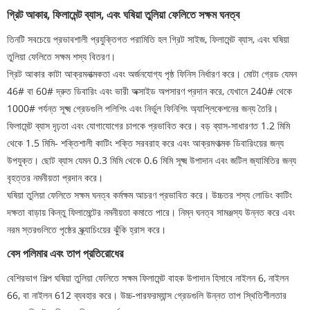
গ্রিট আকার, ফিলামেন্ট ব্যাস, এবং ঘষিয়া তুলিয়া ফেলিতে সক্ষম ঘনত্ব
তিনটি সবচেয়ে প্রভাবশালী প্রযুক্তিগত পরামিতি হল গ্রিট সাইজ, ফিলামেন্ট ব্যাস, এবং ঘষিয়া
তুলিয়া ফেলিতে সক্ষম শস্য বিতরণ।
গ্রিট আকার কাটা আক্রমনাত্মকতা এবং অর্জনযোগ্য পৃষ্ঠ ফিনিস নির্ধারণ করে। মোটা গ্রেড যেমন
46# বা 60# দ্রুত ডিবারিং এবং ভারী অক্সাইড অপসারণ প্রদান করে, যেখানে 240# থেকে
1000# পর্যন্ত সূক্ষ্ম গ্রেডগুলি পলিশিং এবং নির্ভুল ফিনিশিং অ্যাপ্লিকেশনের জন্য তৈরি।
ফিলামেন্ট ব্যাস দৃঢ়তা এবং যোগাযোগের চাপকে প্রভাবিত করে। বড় ব্যাস-সাধারণত 1.2 মিমি
থেকে 1.5 মিমি- শক্তিশালী কাটিং শক্তি সরবরাহ করে এবং আক্রমণাত্মক ডিবারিংয়ের জন্য
উপযুক্ত। ছোট ব্যাস যেমন 0.3 মিমি থেকে 0.6 মিমি সূক্ষ্ম উপাদান এবং জটিল জ্যামিতির জন্য
বৃহত্তর নমনীয়তা প্রদান করে।
ঘষিয়া তুলিয়া ফেলিতে সক্ষম ঘনত্ব কর্মক্ষম আচরণ প্রভাবিত করে। উচ্চতর শস্য লোডিং কাটিং
দক্ষতা বাড়ায় কিন্তু ফিলামেন্টের নমনীয়তা কমাতে পারে। নিম্ন ঘনত্ব সামঞ্জস্য উন্নত করে এবং
নরম স্তরগুলিতে পৃষ্ঠের স্ক্র্যাচিংয়ের ঝুঁকি হ্রাস করে।
বেস পলিমার এবং তাপ প্রতিরোধের
বেশিরভাগ শিল্প ঘষিয়া তুলিয়া ফেলিতে সক্ষম ফিলামেন্ট বাহক উপাদান হিসাবে নাইলন 6, নাইলন
66, বা নাইলন 612 ব্যবহার করে। উচ্চ-পারফরম্যান্স গ্রেডগুলি উন্নত তাপ স্থিতিশীলতার