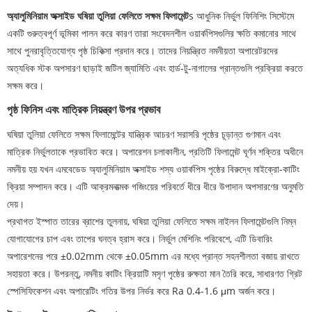
অ্যালুমিনিয়াম অক্সাইড ঘষিয়া তুলিয়া ফেলিতে সক্ষম ফিলামেন্ট
s আধুনিক নির্ভুল ফিনিশিং সিস্টেমে
একটি গুরুত্বপূর্ণ ভূমিকা পালন করে কারণ তারা সংবেদনশীল ওয়ার্কপিসগুলির ক্ষতি কমানোর সাথে
সাথে পুনরাবৃত্তিযোগ্য পৃষ্ঠ চিকিত্সা প্রদান করে। তাদের নিয়ন্ত্রিত নমনীয়তা অপারেটরদের
অত্যধিক স্টক অপসারণ ছাড়াই জটিল জ্যামিতি এবং হার্ড-টু-নাগালের প্রান্তগুলি প্রক্রিয়া করতে
সক্ষম করে।
পৃষ্ঠ ফিনিস এবং মাত্রিক নিয়ন্ত্রণ উপর প্রভাব
ঘষিয়া তুলিয়া ফেলিতে সক্ষম ফিলামেন্টের যান্ত্রিক আচরণ সরাসরি পৃষ্ঠের চূড়ান্ত গুণমান এবং
মাত্রিক নির্ভুলতাকে প্রভাবিত করে। অপারেশন চলাকালীন, প্রতিটি ফিলামেন্ট ঘূর্ণন শক্তির অধীনে
নমনীয় হয় যখন এমবেডেড অ্যালুমিনিয়াম অক্সাইড শস্য ওয়ার্কপিস পৃষ্ঠের বিরুদ্ধে মাইক্রো-কাটিং
ক্রিয়া সম্পাদন করে। এটি আক্রমনাত্মক গজিংয়ের পরিবর্তে ধীরে ধীরে উপাদান অপসারণের অনুমতি
দেয়।
প্রথাগত ইস্পাত তারের ব্রাশের তুলনায়, ঘষিয়া তুলিয়া ফেলিতে সক্ষম নাইলন ফিলামেন্টগুলি নিম্ন
যোগাযোগের চাপ এবং তাপের ঘনত্ব হ্রাস করে। নির্ভুল মেশিনিং পরিবেশে, এটি ডিবারিং
অপারেশনের পরে ±0.02mm থেকে ±0.05mm এর মধ্যে প্রান্ত সহনশীলতা বজায় রাখতে
সহায়তা করে। উপরন্তু, নমনীয় কাটিং ক্রিয়াটি মসৃণ পৃষ্ঠের রুক্ষতা মান তৈরি করে, সাধারণত গ্রিট
স্পেসিফিকেশন এবং অপারেটিং গতির উপর নির্ভর করে Ra 0.4-1.6 μm অর্জন করে।