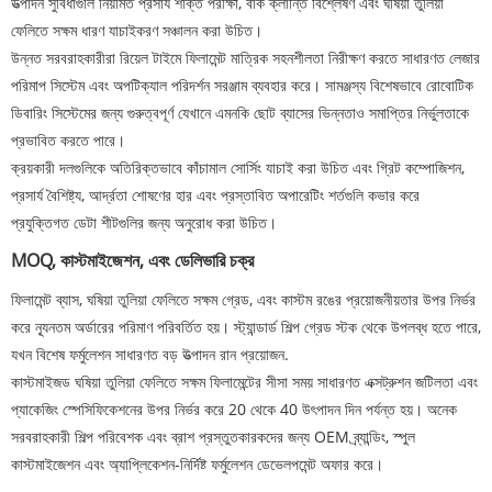
উত্পাদন সুবিধাগুলি নিয়মিত প্রসার্য শক্তি পরীক্ষা, বাঁক ক্লান্তি বিশ্লেষণ এবং ঘষিয়া তুলিয়া
ফেলিতে সক্ষম ধারণ যাচাইকরণ সঞ্চালন করা উচিত।
উন্নত সরবরাহকারীরা রিয়েল টাইমে ফিলামেন্ট মাত্রিক সহনশীলতা নিরীক্ষণ করতে সাধারণত লেজার
পরিমাপ সিস্টেম এবং অপটিক্যাল পরিদর্শন সরঞ্জাম ব্যবহার করে। সামঞ্জস্য বিশেষভাবে রোবোটিক
ডিবারিং সিস্টেমের জন্য গুরুত্বপূর্ণ যেখানে এমনকি ছোট ব্যাসের ভিন্নতাও সমাপ্তির নির্ভুলতাকে
প্রভাবিত করতে পারে।
ক্রয়কারী দলগুলিকে অতিরিক্তভাবে কাঁচামাল সোর্সিং যাচাই করা উচিত এবং গ্রিট কম্পোজিশন,
প্রসার্য বৈশিষ্ট্য, আর্দ্রতা শোষণের হার এবং প্রস্তাবিত অপারেটিং শর্তগুলি কভার করে
প্রযুক্তিগত ডেটা শীটগুলির জন্য অনুরোধ করা উচিত।
MOQ, কাস্টমাইজেশন, এবং ডেলিভারি চক্র
ফিলামেন্ট ব্যাস, ঘষিয়া তুলিয়া ফেলিতে সক্ষম গ্রেড, এবং কাস্টম রঙের প্রয়োজনীয়তার উপর নির্ভর
করে ন্যূনতম অর্ডারের পরিমাণ পরিবর্তিত হয়। স্ট্যান্ডার্ড শিল্প গ্রেড স্টক থেকে উপলব্ধ হতে পারে,
যখন বিশেষ ফর্মুলেশন সাধারণত বড় উত্পাদন রান প্রয়োজন.
কাস্টমাইজড ঘষিয়া তুলিয়া ফেলিতে সক্ষম ফিলামেন্টের সীসা সময় সাধারণত এক্সট্রুশন জটিলতা এবং
প্যাকেজিং স্পেসিফিকেশনের উপর নির্ভর করে 20 থেকে 40 উৎপাদন দিন পর্যন্ত হয়। অনেক
সরবরাহকারী শিল্প পরিবেশক এবং ব্রাশ প্রস্তুতকারকদের জন্য OEM ব্র্যান্ডিং, স্পুল
কাস্টমাইজেশন এবং অ্যাপ্লিকেশন-নির্দিষ্ট ফর্মুলেশন ডেভেলপমেন্ট অফার করে।