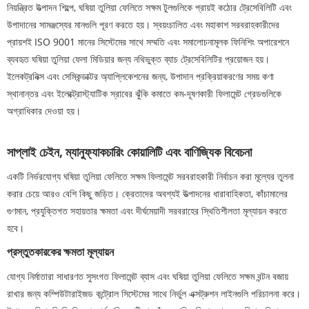
নিয়ন্ত্রিত উত্পাদন শিল্পে, ঘষিয়া তুলিয়া ফেলিতে সক্ষম টুলগুলিকে প্রায়ই কঠোর ট্রেসেবিলিটি এবং
উপাদানের সামঞ্জস্যের মানগুলি পূরণ করতে হয়। স্বয়ংচালিত এবং মহাকাশ সরবরাহকারীদের
প্রায়শই ISO 9001 মানের সিস্টেমের সাথে সম্মতি এবং সমালোচনামূলক ফিনিশিং অপারেশনে
ব্যবহৃত ঘষিয়া তুলিয়া ফেলা মিডিয়ার জন্য নথিভুক্ত ব্যাচ ট্রেসেবিলিটির প্রয়োজন হয়।
ইলেকট্রনিক্স এবং সেমিকন্ডাক্টর অ্যাপ্লিকেশনের জন্য, উপাদান প্রক্রিয়াকরণের সময় কণা
স্থানান্তর এবং ইলেক্ট্রোস্ট্যাটিক স্রাবের ঝুঁকি কমাতে কম-দূষণকারী ফিলামেন্ট গ্রেডগুলিকে
অগ্রাধিকার দেওয়া হয়।
সাপ্লাই চেইন, ম্যানুফ্যাকচারিং কোয়ালিটি এবং বাণিজ্যিক বিবেচনা
একটি নির্ভরযোগ্য ঘষিয়া তুলিয়া ফেলিতে সক্ষম ফিলামেন্ট সরবরাহকারী নির্বাচন করা মূল্যের তুলনা
করার চেয়ে আরও বেশি কিছু জড়িত। ক্রেতাদের অবশ্যই উত্পাদনের ধারাবাহিকতা, কাঁচামালের
গুণমান, প্রযুক্তিগত সহায়তার ক্ষমতা এবং দীর্ঘমেয়াদী সরবরাহের স্থিতিশীলতা মূল্যায়ন করতে
হবে।
প্রস্তুতকারকের ক্ষমতা মূল্যায়ন
যোগ্য নির্মাতারা সাধারণত সুসংগত ফিলামেন্ট ব্যাস এবং ঘষিয়া তুলিয়া ফেলিতে সক্ষম বন্টন বজায়
রাখার জন্য কম্পিউটারাইজড কন্ট্রোল সিস্টেমের সাথে নির্ভুল এক্সট্রুশন লাইনগুলি পরিচালনা করে।