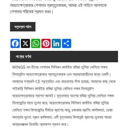
আয়তক্ষেত্রাকার পেশাদার প্রস্তুতকারক, আমরা এই লাইনে আপনাকে
পেশাদার পরিষেবা প্রদান করব।
অনুসন্ধান পাঠান
Facebook
X
WhatsApp
Pinterest
LinkedIn
Share
পণ্যের বর্ণনা
WINGS হল চীনের পেশাদার সিলিকন কার্বাইড ঘষিয়া তুলিয়া ফেলিতে সক্ষম
ফিলামেন্টস আয়তক্ষেত্রাকার প্রস্তুতকারক এবং সরবরাহকারীদের মধ্যে একটি।
আমাদের পণ্যগুলি CE প্রত্যয়িত এবং কারখানার স্টক রয়েছে, আমাদের কাছ থেকে
পাইকারি সিলিকন কার্বাইড ঘষিয়া তুলিয়া ফেলিতে সক্ষম ফিলামেন্টস
আয়তক্ষেত্রাকারে স্বাগত জানাই। বৃত্তাকার অংশের ঘষিয়া তুলিয়া ফেলিতে সক্ষম
ফিলামেন্টের সাথে তুলনা করে, আয়তক্ষেত্রাকার সিলিকন কার্বাইড ঘষিয়া তুলিয়া
ফেলিতে সক্ষম ফিলামেন্টের দীর্ঘতর ব্রাশের আয়ু, চমৎকার ব্রাশিং কার্যক্ষমতা, ভেজা
অবস্থায় দৃঢ়তা, দ্রুত কর্মক্ষমতা, এটি বৃত্তাকার ফিলামেন্ট ব্রাশের তুলনায় আরো
আক্রমনাত্মক ডিবারিং অ্যাকশন প্রদান করে।